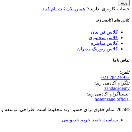
ورود
حساب کاربری ندارید؟
همین الان ثبت نام کنید
کلاس های آکادمی زند
کلاس فن بیان
کلاس سخنوری
کلاس مناظره
کلاس رتوریک مدیران
تماس با ما
تلفن:
9972 2842 021
تلگرام آکادمی زند:
zandacademy
اینستاگرام آکادمی زند:
hoseinzand.official
©2024. تمام حقوق برای حسین زند محفوظ است. طراحی، توسعه و پیاده سازی
سیاست حفظ حریم خصوصی