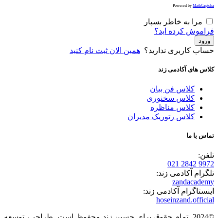
Powered by
MathCaptcha
مرا به خاطر بسپار
فراموش کرده اید؟
ورود
حساب کاربری ندارید؟
همین الان ثبت نام کنید
کلاس های آکادمی زند
کلاس فن بیان
کلاس سخنوری
کلاس مناظره
کلاس رتوریک مدیران
تماس با ما
تلفن:
9972 2842 021
تلگرام آکادمی زند:
zandacademy
اینستاگرام آکادمی زند:
hoseinzand.official
©2024. تمام حقوق برای حسین زند محفوظ است. طراحی، توسعه